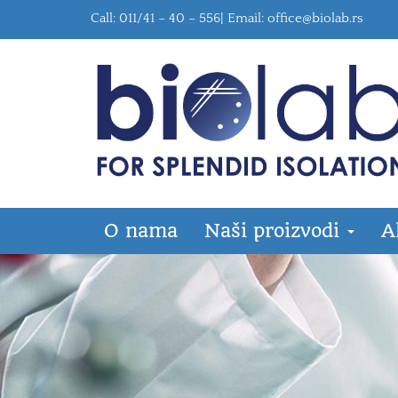
Call: 011/41 – 40 – 556| Email:
office@biolab.rs
O nama
Naši proizvodi
A